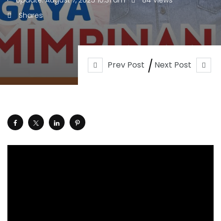
Update: August 7, 2025 10:31 am
84 Views
Shares
Prev Post
Next Post