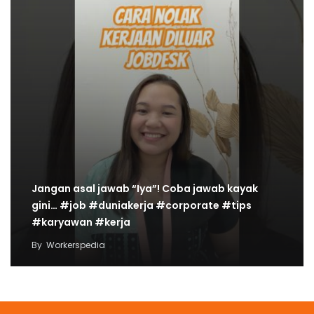
Jangan asal jawab “Iya”! Coba jawab kayak
gini… #job #duniakerja #corporate #tips
#karyawan #kerja
By
Workerspedia