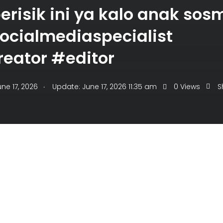
risik ini ya kalo anak sos
ocialmediaspecialist
eator #editor
.
une 17, 2026
Update: June 17, 2026 11:35 am
0 Views
S