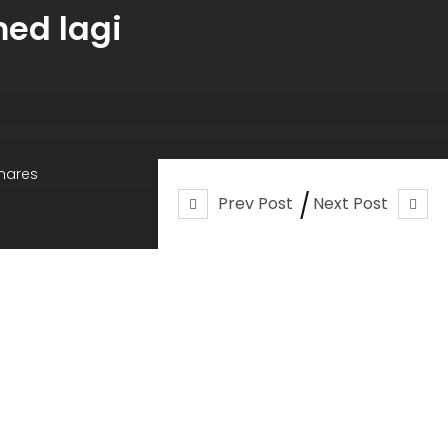
med lagi
hares
Prev Post
Next Post