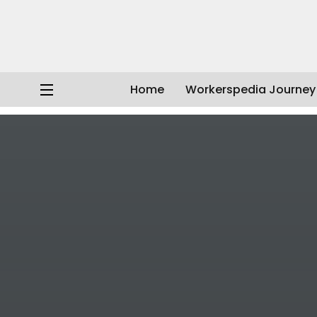
Home
Workerspedia Journey
Workerspedia
/
Artikel
/
Video WP
/
Emang seberisik ini