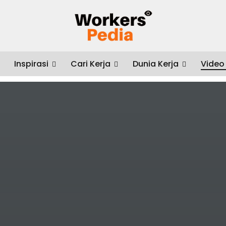
Inspirasi
Cari Kerja
Dunia Kerja
Video
 ya kalo anak sosmed lagi ngedit? #socialmediaspecialist #contentcreat