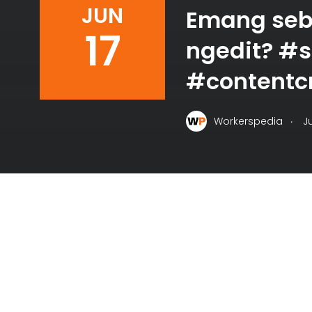
JUN
Emang sebe
17
ngedit? #s
#contentcr
.
Workerspedia
J