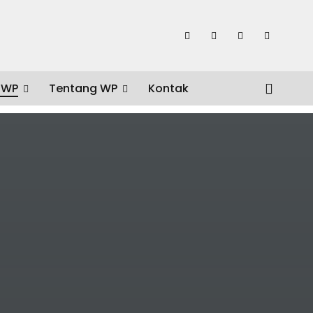
 WP
Tentang WP
Kontak
or #editor