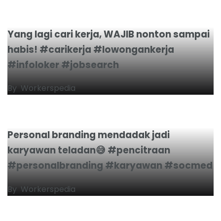
Yang lagi cari kerja, WAJIB nonton sampai
habis! #carikerja #lowongankerja
#infoloker #jobsearch
By
Workerspedia
Personal branding mendadak jadi
karyawan teladan😅 #pencitraan
#personalbranding #karyawan #socmed
By
Workerspedia