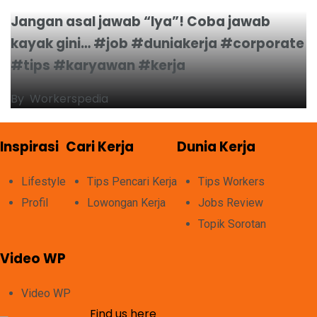
Jangan asal jawab “Iya”! Coba jawab
kayak gini… #job #duniakerja #corporate
#tips #karyawan #kerja
By
Workerspedia
Inspirasi
Cari Kerja
Dunia Kerja
Lifestyle
Tips Pencari Kerja
Tips Workers
Profil
Lowongan Kerja
Jobs Review
Topik Sorotan
Video WP
Video WP
Find us here