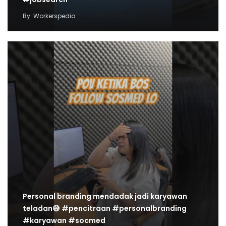
By
Workerspedia
Personal branding mendadak jadi karyawan
teladan😅 #pencitraan #personalbranding
#karyawan #socmed