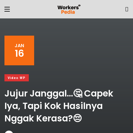
JAN
16
Video WP
Jujur Janggal…🤔 Capek
Iya, Tapi Kok Hasilnya
Nggak Kerasa?😔