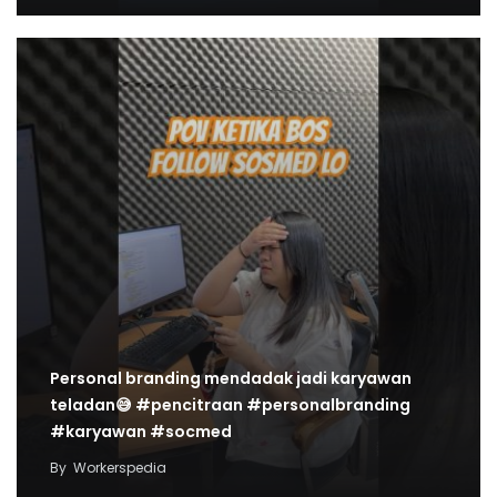
Personal branding mendadak jadi karyawan
teladan😅 #pencitraan #personalbranding
#karyawan #socmed
By
Workerspedia