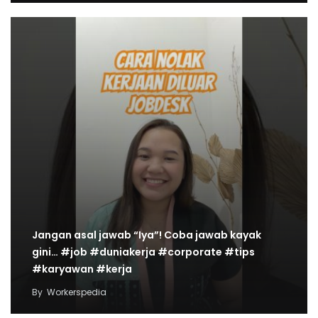
Jangan asal jawab “Iya”! Coba jawab kayak
gini… #job #duniakerja #corporate #tips
#karyawan #kerja
By
Workerspedia