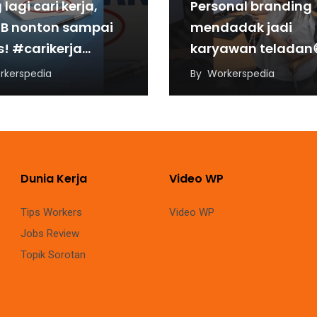
lagi cari kerja,
Personal branding
B nonton sampai
mendadak jadi
s! #carikerja
karyawan teladan
ongankerja
#pencitraan
rkerspedia
By
Workerspedia
oloker #jobsearch
#personalbrandin
#karyawan #soc
Dunia Kerja
Video WP
Tips Workers
Video WP
Jobs Review
Topik Sorotan