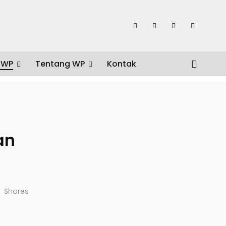
 WP
Tentang WP
Kontak
an
Shares