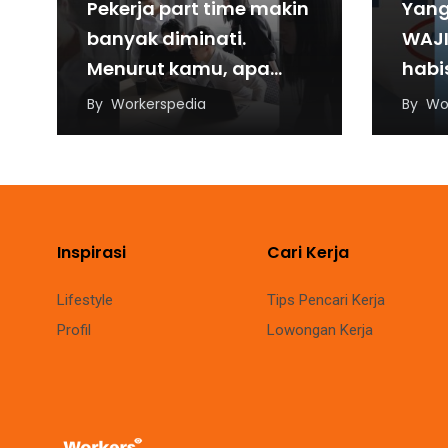
Pekerja part time makin
Yang 
banyak diminati.
WAJI
Menurut kamu, apa
habi
penyebabnya?
#low
By
Workerspedia
By
Wo
#parttimejob #work
#inf
Inspirasi
Cari Kerja
Lifestyle
Tips Pencari Kerja
Profil
Lowongan Kerja