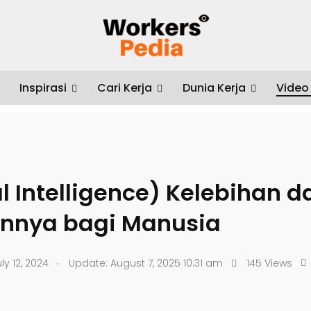
Inspirasi
Cari Kerja
Dunia Kerja
Video
lligence) Kelebihan dan Kekurangannya bagi Manusia
ial Intelligence) Kelebihan d
nnya bagi Manusia
.
ly 12, 2024
Update: August 7, 2025 10:31 am
145 Views