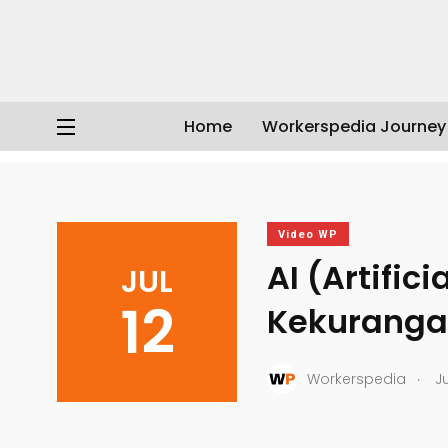
Home
Workerspedia Journey
Workerspedia
/
Artikel
/
Video WP
/
AI (Artificial Inte
Video WP
AI (Artific
JUL
12
Kekuranga
.
Workerspedia
Ju