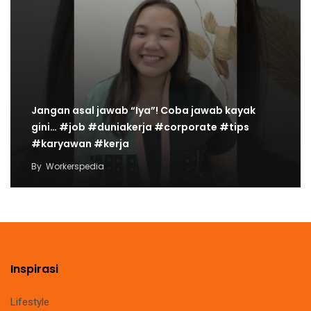
Jangan asal jawab “Iya”! Coba jawab kayak
gini… #job #duniakerja #corporate #tips
#karyawan #kerja
By
Workerspedia
Inspirasi
Lifestyle