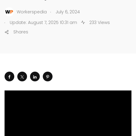
.
Workerspedia
July 6, 2024
.
Update: August 7, 2025 10:31 am
233 Views
Shares