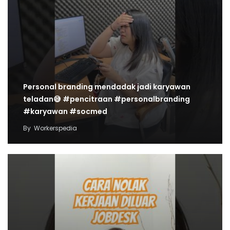
Personal branding mendadak jadi karyawan
teladan😅 #pencitraan #personalbranding
#karyawan #socmed
By
Workerspedia