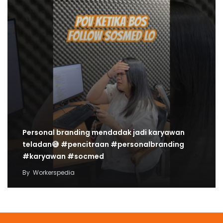
Personal branding mendadak jadi karyawan
teladan😅 #pencitraan #personalbranding
#karyawan #socmed
By
Workerspedia