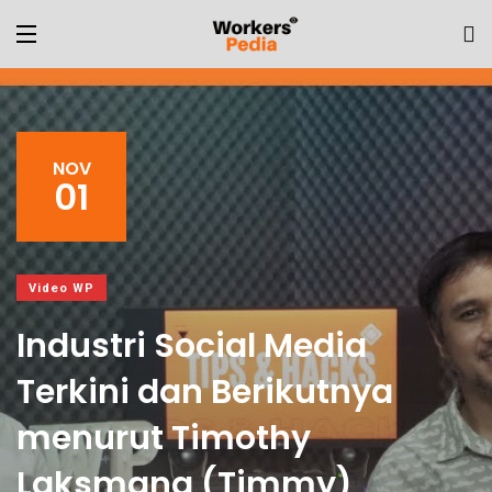
NOV
01
Video WP
Industri Social Media
Terkini dan Berikutnya
menurut Timothy
Laksmana (Timmy)