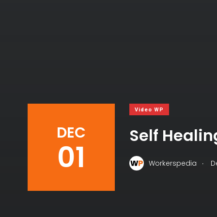
Video WP
DEC
Self Heali
01
.
Workerspedia
D