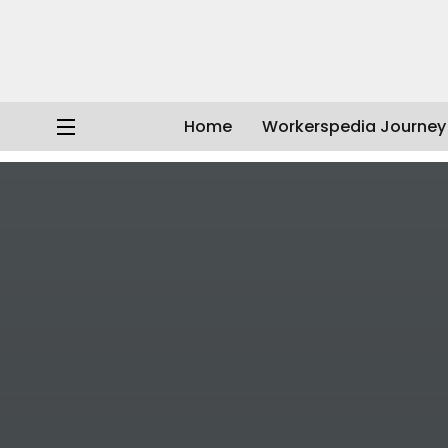
Home
Workerspedia Journey
Workerspedia
/
Artikel
/
Video WP
/
Self Healing dari P