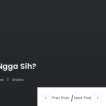
 Ngga Sih?
ews
Shares
Prev Post
Next Post