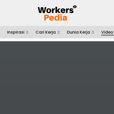
Inspirasi
Cari Kerja
Dunia Kerja
Video
ekerjaan – Penting Ngga Sih?