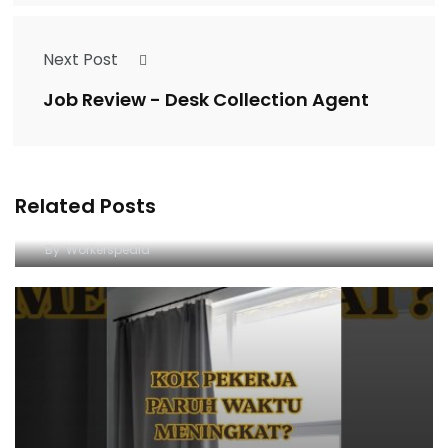
Next Post
Job Review - Desk Collection Agent
Jujur janggal.. Suka dikira nggak kerja,
Related Posts
padahal…. #socialmedia #pov #kerja #fitnah
By
Workerspedia