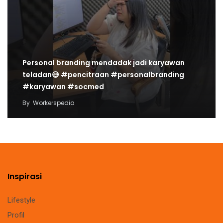
Personal branding mendadak jadi karyawan
teladan😅 #pencitraan #personalbranding
#karyawan #socmed
By
Workerspedia
Inspirasi
Lifestyle
Profil