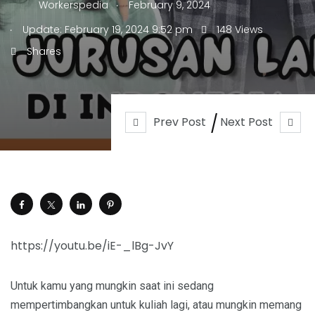
.
Workerspedia
February 9, 2024
.
Update: February 19, 2024 9:52 pm
148 Views
Shares
Prev Post
Next Post
https://youtu.be/iE-_lBg-JvY
Untuk kamu yang mungkin saat ini sedang
mempertimbangkan untuk kuliah lagi, atau mungkin memang