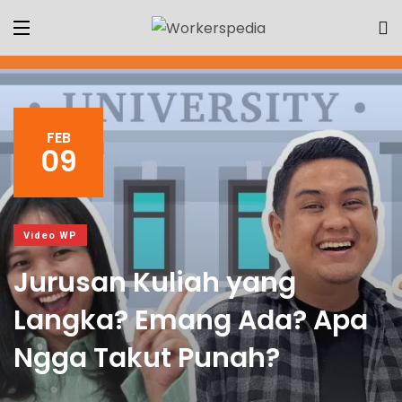
FEB
09
Video WP
Jurusan Kuliah yang
Langka? Emang Ada? Apa
Ngga Takut Punah?