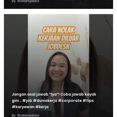
By
Workerspedia
Jangan asal jawab “Iya”! Coba jawab kayak
gini… #job #duniakerja #corporate #tips
#karyawan #kerja
By
Workerspedia