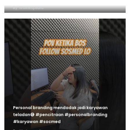
By
Workerspedia
Personal branding mendadak jadi karyawan
teladan😅 #pencitraan #personalbranding
#karyawan #socmed