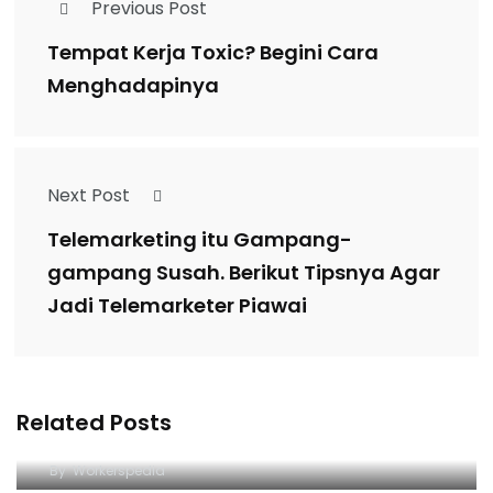
Previous Post
Tempat Kerja Toxic? Begini Cara
Menghadapinya
Next Post
Telemarketing itu Gampang-
gampang Susah. Berikut Tipsnya Agar
Jadi Telemarketer Piawai
Pekerja part time makin banyak diminati.
Menurut kamu, apa penyebabnya?
Related Posts
Yang lagi cari kerja, WAJIB nonton sampai habis!
#parttimejob #work
#carikerja #lowongankerja #infoloker
By
Workerspedia
#jobsearch