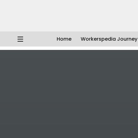
Home
Workerspedia Journey
Workerspedia
/
Artikel
/
Dunia Kerja
/
Topik Sorotan
/