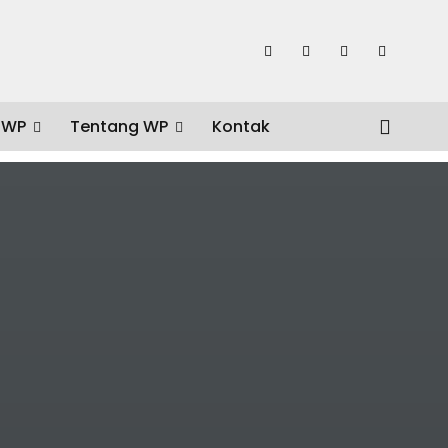
 WP
Tentang WP
Kontak
Tepat. Begini Harusnya.