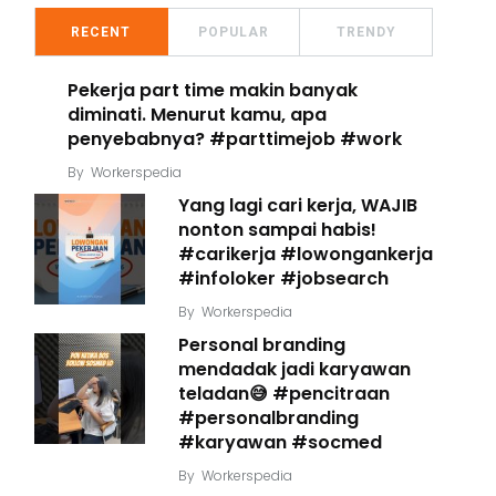
RECENT
POPULAR
TRENDY
Pekerja part time makin banyak
diminati. Menurut kamu, apa
penyebabnya? #parttimejob #work
By
Workerspedia
Yang lagi cari kerja, WAJIB
nonton sampai habis!
#carikerja #lowongankerja
#infoloker #jobsearch
By
Workerspedia
Personal branding
mendadak jadi karyawan
teladan😅 #pencitraan
#personalbranding
#karyawan #socmed
By
Workerspedia