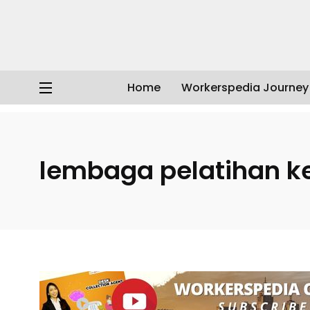
Home
Workerspedia Journey
Workerspedia
/
Artikel
/
lembaga pelatihan kerja
lembaga pelatihan ke
Cari Kerja
Tips Pencari Kerja
Lembaga Pelatihan Kerja –
Upgrade Skill dan Kompetensi