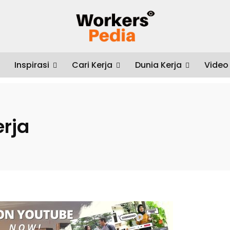
Inspirasi
Cari Kerja
Dunia Kerja
Video
rja