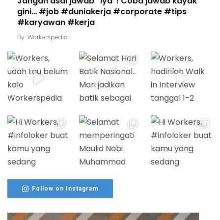
Jangan asal jawab “Iya”! Coba jawab kayak
gini… #job #duniakerja #corporate #tips
#karyawan #kerja
By
Workerspedia
Follow on Instagram