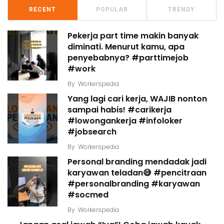
RECENT
POPULAR
TRENDY
Pekerja part time makin banyak
diminati. Menurut kamu, apa
penyebabnya? #parttimejob
#work
By
Workerspedia
Yang lagi cari kerja, WAJIB nonton
sampai habis! #carikerja
#lowongankerja #infoloker
#jobsearch
By
Workerspedia
Personal branding mendadak jadi
karyawan teladan😅 #pencitraan
#personalbranding #karyawan
#socmed
By
Workerspedia