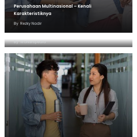
Perusahaan Multinasional – Kenali
Karakteristiknya
By
Rezky Nadir
Virtual Assistant, Semua Yang Kamu Perlu Tau
(Feat. Nissa Muluk)
By
Workerspedia